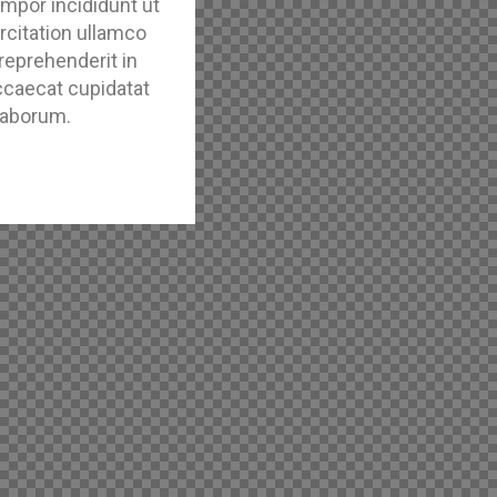
mpor incididunt ut
rcitation ullamco
reprehenderit in
occaecat cupidatat
 laborum.